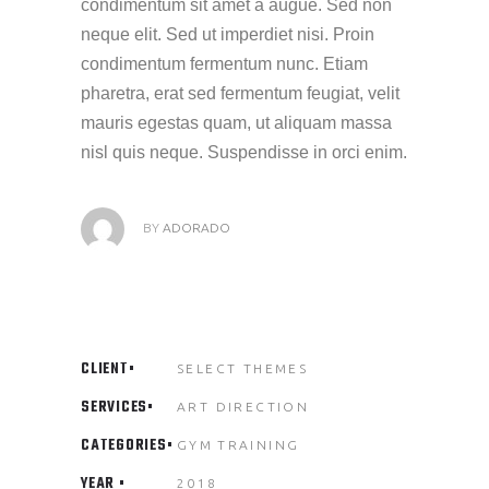
condimentum sit amet a augue. Sed non
neque elit. Sed ut imperdiet nisi. Proin
condimentum fermentum nunc. Etiam
pharetra, erat sed fermentum feugiat, velit
mauris egestas quam, ut aliquam massa
nisl quis neque. Suspendisse in orci enim.
BY
ADORADO
CLIENT
SELECT THEMES
SERVICES
ART DIRECTION
CATEGORIES
GYM
TRAINING
YEAR
2018