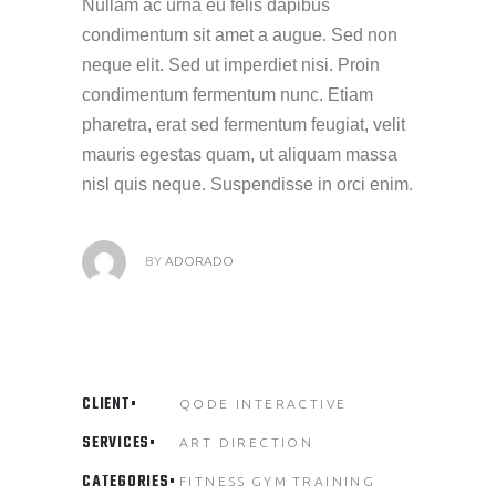
Nullam ac urna eu felis dapibus
condimentum sit amet a augue. Sed non
neque elit. Sed ut imperdiet nisi. Proin
condimentum fermentum nunc. Etiam
pharetra, erat sed fermentum feugiat, velit
mauris egestas quam, ut aliquam massa
nisl quis neque. Suspendisse in orci enim.
BY
ADORADO
CLIENT
QODE INTERACTIVE
SERVICES
ART DIRECTION
CATEGORIES
FITNESS
GYM
TRAINING