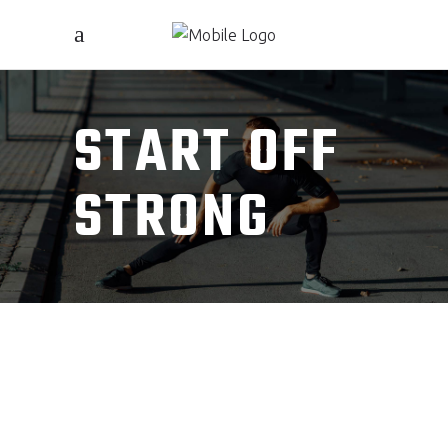
START OFF
STRONG