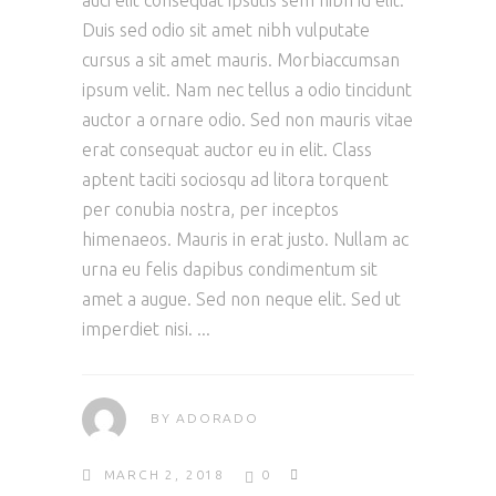
auci elit consequat ipsutis sem nibh id elit.
Duis sed odio sit amet nibh vulputate
cursus a sit amet mauris. Morbiaccumsan
ipsum velit. Nam nec tellus a odio tincidunt
auctor a ornare odio. Sed non mauris vitae
erat consequat auctor eu in elit. Class
aptent taciti sociosqu ad litora torquent
per conubia nostra, per inceptos
himenaeos. Mauris in erat justo. Nullam ac
urna eu felis dapibus condimentum sit
amet a augue. Sed non neque elit. Sed ut
imperdiet nisi.
BY
ADORADO
MARCH 2, 2018
0