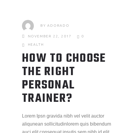
BY
ADORADO
NOVEMBER 22, 2017
0
HEALTH
HOW TO CHOOSE
THE RIGHT
PERSONAL
TRAINER?
Lorem Ipsn gravida nibh vel velit auctor
aliqunean sollicitudinlorem quis bibendum
auci elit consequat ipsutis sem nibh id elit.