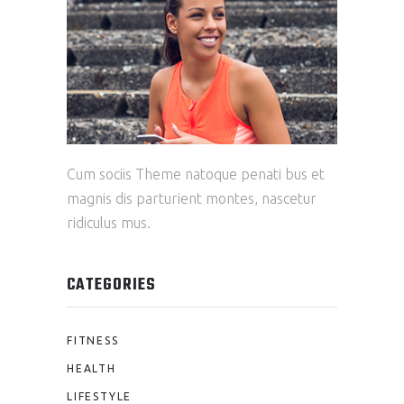
Cum sociis Theme natoque penati bus et
magnis dis parturient montes, nascetur
ridiculus mus.
CATEGORIES
FITNESS
HEALTH
LIFESTYLE